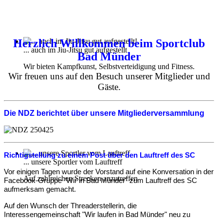
Herzlich Willkommen beim Sportclub
... auch im Jiu-Jitsu gut aufgestellt
Bad Münder
Wir bieten Kampfkunst, Selbstverteidigung und Fitness.
Wir freuen uns auf den Besuch unserer Mitglieder und
Gäste.
Die NDZ berichtet über unsere Mitgliederversammlung
Richtigstellung zu einem Post über den Lauftreff des SC
... unsere Sportler vom Lauftreff
Vor einigen Tagen wurde der Vorstand auf eine Konversation in der
Auf zahlreichen Strecken anzutreffen
Facebook-Gruppe "Wir in Bad Münder" zum Lauftreff des SC
aufmerksam gemacht.
Auf den Wunsch der Threaderstellerin, die
Interessengemeinschaft "Wir laufen in Bad Münder" neu zu