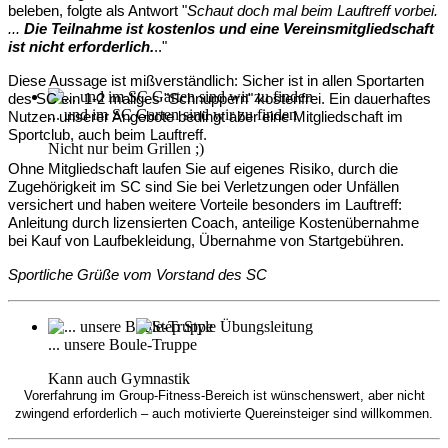
beleben, folgte als Antwort "
Schaut doch mal beim Lauftreff vorbei.
...
Die Teilnahme ist kostenlos und eine Vereinsmitgliedschaft
ist nicht erforderlich.
.."
Diese Aussage ist mißverständlich: Sicher ist
in allen Sportarten
des SC
ein 1-2 maliges "Schnuppern" kostenfrei. Ein dauerhaftes
... und im SC Garten sind wir zu finden
Nutzen unserer Angebote bedingt aber eine Mitgliedschaft im
Sportclub, auch beim Lauftreff.
Nicht nur beim Grillen ;)
Ohne Mitgliedschaft laufen Sie auf eigenes Risiko, d
urch die
Zugehörigkeit im SC sind Sie bei Verletzungen oder Unfällen
versichert und haben weitere Vorteile besonders im Lauftreff:
Anleitung durch lizensierten Coach, anteilige Kostenübernahme
bei Kauf von Laufbekleidung, Übernahme von Startgebühren.
Sportliche Grüße vom Vorstand des SC
... unsere Boule-Truppe
Kann auch Gymnastik
Vorerfahrung im Group-Fitness-Bereich ist wünschenswert, aber nicht
zwingend erforderlich – auch motivierte Quereinsteiger sind willkommen.