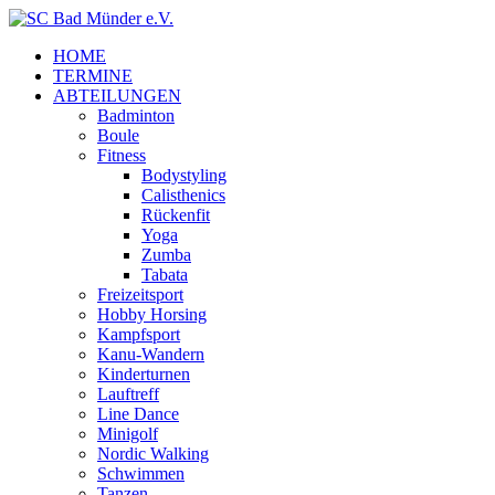
HOME
TERMINE
ABTEILUNGEN
Badminton
Boule
Fitness
Bodystyling
Calisthenics
Rückenfit
Yoga
Zumba
Tabata
Freizeitsport
Hobby Horsing
Kampfsport
Kanu-Wandern
Kinderturnen
Lauftreff
Line Dance
Minigolf
Nordic Walking
Schwimmen
Tanzen