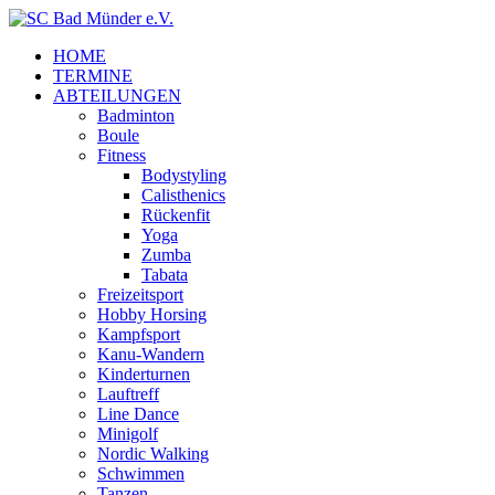
HOME
TERMINE
ABTEILUNGEN
Badminton
Boule
Fitness
Bodystyling
Calisthenics
Rückenfit
Yoga
Zumba
Tabata
Freizeitsport
Hobby Horsing
Kampfsport
Kanu-Wandern
Kinderturnen
Lauftreff
Line Dance
Minigolf
Nordic Walking
Schwimmen
Tanzen