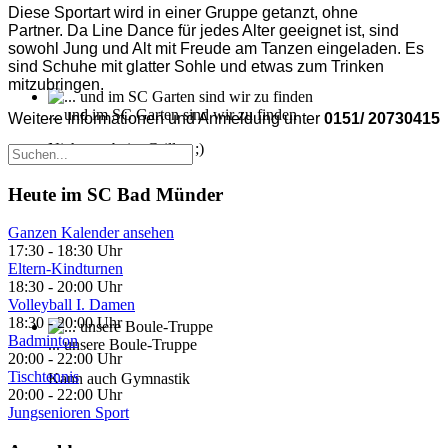
Diese Sportart wird in einer Gruppe getanzt, ohne
Partner. Da Line Dance für jedes Alter geeignet ist, sind
sowohl Jung und Alt mit Freude am Tanzen eingeladen. Es
sind Schuhe mit glatter Sohle und etwas zum Trinken
mitzubringen.
... und im SC Garten sind wir zu finden
Weitere Informationen und Anmeldung unter
0151/ 20730415
Nicht nur beim Grillen ;)
Heute im SC Bad Münder
Ganzen Kalender ansehen
17:30
-
18:30 Uhr
Eltern-Kindturnen
18:30
-
20:00 Uhr
Volleyball I. Damen
18:30
-
20:00 Uhr
Badminton
... unsere Boule-Truppe
20:00
-
22:00 Uhr
Tischtennis
Kann auch Gymnastik
20:00
-
22:00 Uhr
Jungsenioren Sport