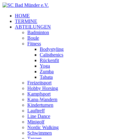
HOME
TERMINE
ABTEILUNGEN
Badminton
Boule
Fitness
Bodystyling
Calisthenics
Rückenfit
Yoga
Zumba
Tabata
Freizeitsport
Hobby Horsing
Kampfsport
Kanu-Wandern
Kinderturnen
Lauftreff
Line Dance
Minigolf
Nordic Walking
Schwimmen
Tanzen