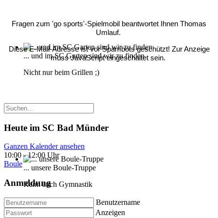
Fragen zum 'go sports'-Spielmobil beantwortet Ihnen Thomas
Umlauf.
Diese E-Mail-Adresse ist vor Spambots geschützt! Zur Anzeige
... und im SC Garten sind wir zu finden
muss JavaScript eingeschaltet sein.
Nicht nur beim Grillen ;)
Heute im SC Bad Münder
Ganzen Kalender ansehen
10:00
-
12:00 Uhr
Boule
... unsere Boule-Truppe
Anmeldung
Kann auch Gymnastik
Benutzername
Anzeigen