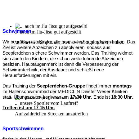
Schwimmen
... auch im Jiu-Jitsu gut aufgestellt
Wir begrüßen alle Kinder, die bereits ihr Seepferdchen haben. Das
Wir bieten Kampfkunst, Selbstverteidigung und Fitness.
Ziel ist weitere Abzeichen zu absolvieren, sodass aus
Seepferdchen sichere Schwimmer werden. Das Training widmet
sich auch den Kindern, die schon weiterführende Abzeichen
besitzen. Hauptaugenmerk ist dann die Verbesserung der
Schwimmtechnik, der Ausdauer und schließt neue
Herausforderungen mit ein.
Das Training der
Seepferdchen-Gruppe
findet immer
montags
im Hallenschwimmbad der MEDICLIN Deister Weser Kliniken
statt. Übungszeiten beginnen um
17:30 Uhr
, Ende ist
18:30 Uhr
.
... unsere Sportler vom Lauftreff
Treffen ist um 17.15 Uhr.
Auf zahlreichen Strecken anzutreffen
Sportschwimmen