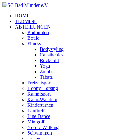
HOME
TERMINE
ABTEILUNGEN
Badminton
Boule
Fitness
Bodystyling
Calisthenics
Rückenfit
Yoga
Zumba
Tabata
Freizeitsport
Hobby Horsing
Kampfsport
Kanu-Wandern
Kinderturnen
Lauftreff
Line Dance
Minigolf
Nordic Walking
Schwimmen
Tanzen