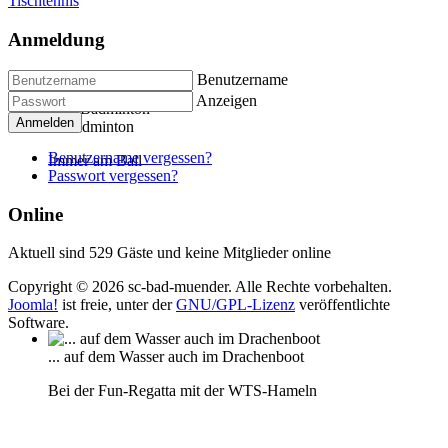
Tischtennis
Anmeldung
Benutzername
Anzeigen
Anmelden
... Badminton
Benutzername vergessen?
Immer am Ball
Passwort vergessen?
Online
Aktuell sind 529 Gäste und keine Mitglieder online
Copyright © 2026 sc-bad-muender. Alle Rechte vorbehalten.
Joomla!
ist freie, unter der
GNU/GPL-Lizenz
veröffentlichte
Software.
... auf dem Wasser auch im Drachenboot
Bei der Fun-Regatta mit der WTS-Hameln