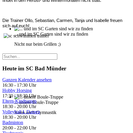
findet in den Herbst- und Wintermonaten nicht statt.
Die Trainer Ollo, Sebastian, Carmen,
Tanja und Isabelle
freuen
sich auf euch!
... und im SC Garten sind wir zu finden
Nicht nur beim Grillen ;)
Heute im SC Bad Münder
Ganzen Kalender ansehen
16:30
-
17:30 Uhr
Hobby Horsing
17:30
-
18:30 Uhr
Eltern-Kindturnen
... unsere Boule-Truppe
18:30
-
20:00 Uhr
Volleyball I. Damen
Kann auch Gymnastik
18:30
-
20:00 Uhr
Badminton
20:00
-
22:00 Uhr