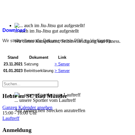
Download
... auch im Jiu-Jitsu gut aufgestellt
Wir stellen Ihnen die Dokumente als PDF zu Verfügung.
Wir bieten Kampfkunst, Selbstverteidigung und Fitness.
Stand
Dokument
Link
23.11.2021
Satzung
> Server
01.01.2023
Beitrittserklärung
> Server
Heute im SC Bad Münder
... unsere Sportler vom Lauftreff
Ganzen Kalender ansehen
Auf zahlreichen Strecken anzutreffen
15:00
-
16:00 Uhr
Lauftreff
Anmeldung