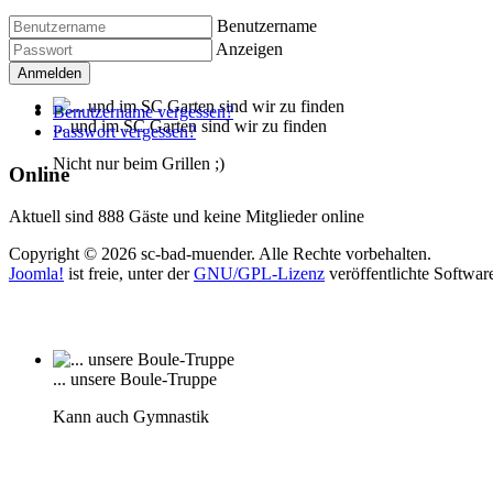
Benutzername
Anzeigen
Anmelden
Benutzername vergessen?
... und im SC Garten sind wir zu finden
Passwort vergessen?
Nicht nur beim Grillen ;)
Online
Aktuell sind 888 Gäste und keine Mitglieder online
Copyright © 2026 sc-bad-muender. Alle Rechte vorbehalten.
Joomla!
ist freie, unter der
GNU/GPL-Lizenz
veröffentlichte Softwar
... unsere Boule-Truppe
Kann auch Gymnastik