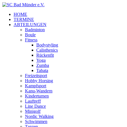
HOME
TERMINE
ABTEILUNGEN
Badminton
Boule
Fitness
Bodystyling
Calisthenics
Rückenfit
Yoga
Zumba
Tabata
Freizeitsport
Hobby Horsing
Kampfsport
Kanu-Wandern
Kinderturnen
Lauftreff
Line Dance
Minigolf
Nordic Walking
Schwimmen
Tanzen