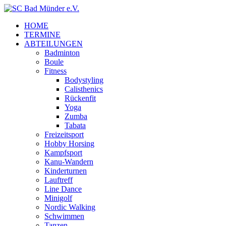
HOME
TERMINE
ABTEILUNGEN
Badminton
Boule
Fitness
Bodystyling
Calisthenics
Rückenfit
Yoga
Zumba
Tabata
Freizeitsport
Hobby Horsing
Kampfsport
Kanu-Wandern
Kinderturnen
Lauftreff
Line Dance
Minigolf
Nordic Walking
Schwimmen
Tanzen