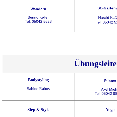
SC-Garten
Wandern
Benno Keller
Harald Kaß
Tel. 05042 5628
Tel. 05042 
Übungsleite
Bodystyling
Pilates
Sabine Rabus
Axel Mie
Tel. 05042 9
Step & Style
Yoga