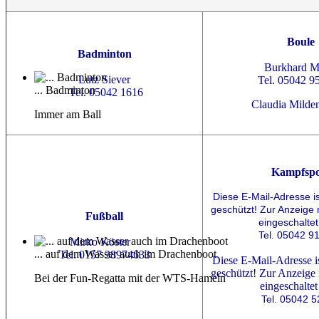
Boule
Badminton
Burkhard 
Lutz Siever
Tel. 05042 9
... Badminton
Tel. 05042 1616
Claudia Milde
Immer am Ball
Kampfspo
Diese E-Mail-Adresse i
geschützt! Zur Anzeige
Fußball
eingeschaltet
Tel. 05042 9
Mirko Köster
... auf dem Wasser auch im Drachenboot
Tel. 0157 38974633
Diese E-Mail-Adresse i
geschützt! Zur Anzeige
Bei der Fun-Regatta mit der WTS-Hameln
eingeschaltet
Tel. 05042 