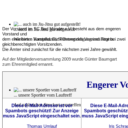
Der Vorstand im SC Bad Münder e.V. besteht aus dem engeren
... auch im Jiu-Jitsu gut aufgestellt
Vorstand und
Wir bieten Kampfkunst, Selbstverteidigung und Fitness.
dem erweiterten Vorstand. Die Führung des Vereines liegt bei zwei
gleichberechtigten Vorsitzenden.
Die Ämter sind zunächst für die nächsten zwei Jahre gewählt.
Auf der Mitgliederversammlung 2009 wurde Günter Baumgart
zum Ehrenmitglied ernannt.
Engerer V
... unsere Sportler vom Lauftreff
Auf zahlreichen Strecken anzutreffen
Diese E-Mail-Adresse ist vor
Diese E-Mail-Adre
Spambots geschützt! Zur Anzeige
Spambots geschützt
muss JavaScript eingeschaltet sein.
muss JavaScript eing
Thomas Umlauf
Iris
Schra