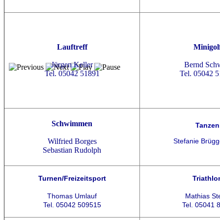
Lauftreff
Minigol
Jürgen Keller
Bernd Sch
Tel. 05042 51891
Tel. 05042 
Schwimmen
Tanzen
Wilfried Borges
Stefanie Brüg
Sebastian Rudolph
Turnen/Freizeitsport
Triathlo
Thomas Umlauf
Mathias St
Tel. 05042 509515
Tel. 05041 