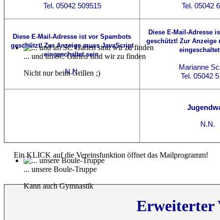
Tel. 05042 509515
Tel. 05042 
Diese E-Mail-Adresse i
Diese E-Mail-Adresse ist vor Spambots
geschützt! Zur Anzeige
geschützt! Zur Anzeige muss JavaScript
eingeschaltet
eingeschaltet sein.
... und im SC Garten sind wir zu finden
Marianne S
N.N.
Nicht nur beim Grillen ;)
Tel. 05042 
Jugendwa
N.N.
Ein KLICK auf die Vereinsfunktion öffnet das Mailprogramm!
... unsere Boule-Truppe
Kann auch Gymnastik
Erweiterter