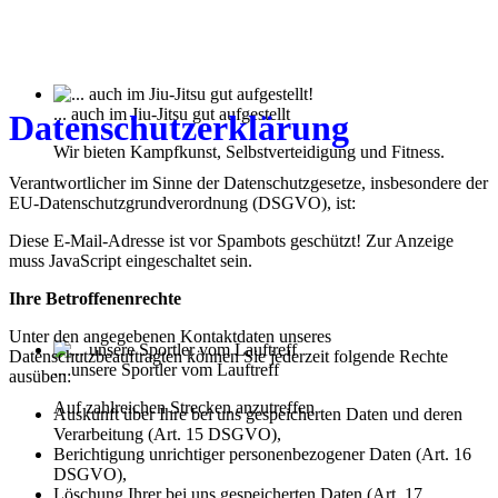
... auch im Jiu-Jitsu gut aufgestellt
Datenschutzerklärung
Wir bieten Kampfkunst, Selbstverteidigung und Fitness.
Verantwortlicher im Sinne der Datenschutzgesetze, insbesondere der
EU-Datenschutzgrundverordnung (DSGVO), ist:
Diese E-Mail-Adresse ist vor Spambots geschützt! Zur Anzeige
muss JavaScript eingeschaltet sein.
Ihre Betroffenenrechte
Unter den angegebenen Kontaktdaten unseres
Datenschutzbeauftragten können Sie jederzeit folgende Rechte
... unsere Sportler vom Lauftreff
ausüben:
Auf zahlreichen Strecken anzutreffen
Auskunft über Ihre bei uns gespeicherten Daten und deren
Verarbeitung (Art. 15 DSGVO),
Berichtigung unrichtiger personenbezogener Daten (Art. 16
DSGVO),
Löschung Ihrer bei uns gespeicherten Daten (Art. 17