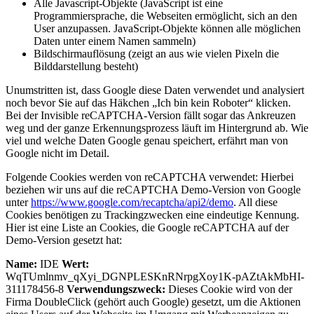
Alle Javascript-Objekte (JavaScript ist eine
Programmiersprache, die Webseiten ermöglicht, sich an den
User anzupassen. JavaScript-Objekte können alle möglichen
Daten unter einem Namen sammeln)
Bildschirmauflösung (zeigt an aus wie vielen Pixeln die
Bilddarstellung besteht)
Unumstritten ist, dass Google diese Daten verwendet und analysiert
noch bevor Sie auf das Häkchen „Ich bin kein Roboter“ klicken.
Bei der Invisible reCAPTCHA-Version fällt sogar das Ankreuzen
weg und der ganze Erkennungsprozess läuft im Hintergrund ab. Wie
viel und welche Daten Google genau speichert, erfährt man von
Google nicht im Detail.
Folgende Cookies werden von reCAPTCHA verwendet: Hierbei
beziehen wir uns auf die reCAPTCHA Demo-Version von Google
unter
https://www.google.com/recaptcha/api2/demo
. All diese
Cookies benötigen zu Trackingzwecken eine eindeutige Kennung.
Hier ist eine Liste an Cookies, die Google reCAPTCHA auf der
Demo-Version gesetzt hat:
Name:
IDE
Wert:
WqTUmlnmv_qXyi_DGNPLESKnRNrpgXoy1K-pAZtAkMbHI-
311178456-8
Verwendungszweck:
Dieses Cookie wird von der
Firma DoubleClick (gehört auch Google) gesetzt, um die Aktionen