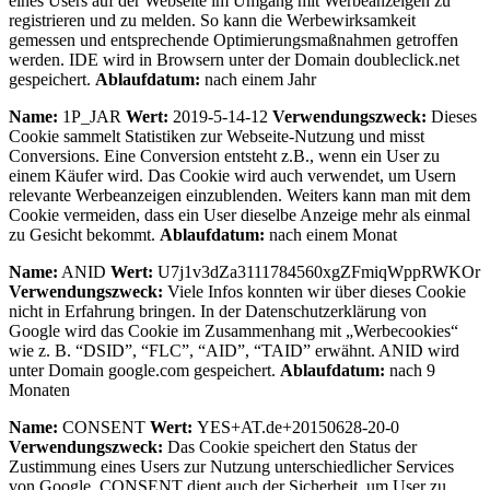
eines Users auf der Webseite im Umgang mit Werbeanzeigen zu
registrieren und zu melden. So kann die Werbewirksamkeit
gemessen und entsprechende Optimierungsmaßnahmen getroffen
werden. IDE wird in Browsern unter der Domain doubleclick.net
gespeichert.
Ablaufdatum:
nach einem Jahr
Name:
1P_JAR
Wert:
2019-5-14-12
Verwendungszweck:
Dieses
Cookie sammelt Statistiken zur Webseite-Nutzung und misst
Conversions. Eine Conversion entsteht z.B., wenn ein User zu
einem Käufer wird. Das Cookie wird auch verwendet, um Usern
relevante Werbeanzeigen einzublenden. Weiters kann man mit dem
Cookie vermeiden, dass ein User dieselbe Anzeige mehr als einmal
zu Gesicht bekommt.
Ablaufdatum:
nach einem Monat
Name:
ANID
Wert:
U7j1v3dZa3111784560xgZFmiqWppRWKOr
Verwendungszweck:
Viele Infos konnten wir über dieses Cookie
nicht in Erfahrung bringen. In der Datenschutzerklärung von
Google wird das Cookie im Zusammenhang mit „Werbecookies“
wie z. B. “DSID”, “FLC”, “AID”, “TAID” erwähnt. ANID wird
unter Domain google.com gespeichert.
Ablaufdatum:
nach 9
Monaten
Name:
CONSENT
Wert:
YES+AT.de+20150628-20-0
Verwendungszweck:
Das Cookie speichert den Status der
Zustimmung eines Users zur Nutzung unterschiedlicher Services
von Google. CONSENT dient auch der Sicherheit, um User zu