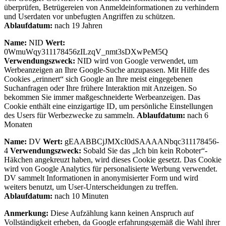
überprüfen, Betrügereien von Anmeldeinformationen zu verhindern
und Userdaten vor unbefugten Angriffen zu schützen.
Ablaufdatum:
nach 19 Jahren
Name:
NID
Wert:
0WmuWqy311178456zILzqV_nmt3sDXwPeM5Q
Verwendungszweck:
NID wird von Google verwendet, um
Werbeanzeigen an Ihre Google-Suche anzupassen. Mit Hilfe des
Cookies „erinnert“ sich Google an Ihre meist eingegebenen
Suchanfragen oder Ihre frühere Interaktion mit Anzeigen. So
bekommen Sie immer maßgeschneiderte Werbeanzeigen. Das
Cookie enthält eine einzigartige ID, um persönliche Einstellungen
des Users für Werbezwecke zu sammeln.
Ablaufdatum:
nach 6
Monaten
Name:
DV
Wert:
gEAABBCjJMXcI0dSAAAANbqc311178456-
4
Verwendungszweck:
Sobald Sie das „Ich bin kein Roboter“-
Häkchen angekreuzt haben, wird dieses Cookie gesetzt. Das Cookie
wird von Google Analytics für personalisierte Werbung verwendet.
DV sammelt Informationen in anonymisierter Form und wird
weiters benutzt, um User-Unterscheidungen zu treffen.
Ablaufdatum:
nach 10 Minuten
Anmerkung:
Diese Aufzählung kann keinen Anspruch auf
Vollständigkeit erheben, da Google erfahrungsgemäß die Wahl ihrer