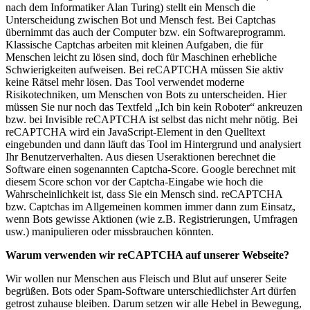
nach dem Informatiker Alan Turing) stellt ein Mensch die
Unterscheidung zwischen Bot und Mensch fest. Bei Captchas
übernimmt das auch der Computer bzw. ein Softwareprogramm.
Klassische Captchas arbeiten mit kleinen Aufgaben, die für
Menschen leicht zu lösen sind, doch für Maschinen erhebliche
Schwierigkeiten aufweisen. Bei reCAPTCHA müssen Sie aktiv
keine Rätsel mehr lösen. Das Tool verwendet moderne
Risikotechniken, um Menschen von Bots zu unterscheiden. Hier
müssen Sie nur noch das Textfeld „Ich bin kein Roboter“ ankreuzen
bzw. bei Invisible reCAPTCHA ist selbst das nicht mehr nötig. Bei
reCAPTCHA wird ein JavaScript-Element in den Quelltext
eingebunden und dann läuft das Tool im Hintergrund und analysiert
Ihr Benutzerverhalten. Aus diesen Useraktionen berechnet die
Software einen sogenannten Captcha-Score. Google berechnet mit
diesem Score schon vor der Captcha-Eingabe wie hoch die
Wahrscheinlichkeit ist, dass Sie ein Mensch sind. reCAPTCHA
bzw. Captchas im Allgemeinen kommen immer dann zum Einsatz,
wenn Bots gewisse Aktionen (wie z.B. Registrierungen, Umfragen
usw.) manipulieren oder missbrauchen könnten.
Warum verwenden wir reCAPTCHA auf unserer Webseite?
Wir wollen nur Menschen aus Fleisch und Blut auf unserer Seite
begrüßen. Bots oder Spam-Software unterschiedlichster Art dürfen
getrost zuhause bleiben. Darum setzen wir alle Hebel in Bewegung,