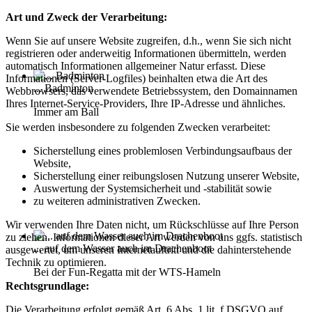
Art und Zweck der Verarbeitung:
Wenn Sie auf unsere Website zugreifen, d.h., wenn Sie sich nicht
registrieren oder anderweitig Informationen übermitteln, werden
automatisch Informationen allgemeiner Natur erfasst. Diese
Informationen (Server-Logfiles) beinhalten etwa die Art des
... Badminton
Webbrowsers, das verwendete Betriebssystem, den Domainnamen
Ihres Internet-Service-Providers, Ihre IP-Adresse und ähnliches.
Immer am Ball
Sie werden insbesondere zu folgenden Zwecken verarbeitet:
Sicherstellung eines problemlosen Verbindungsaufbaus der
Website,
Sicherstellung einer reibungslosen Nutzung unserer Website,
Auswertung der Systemsicherheit und -stabilität sowie
zu weiteren administrativen Zwecken.
Wir verwenden Ihre Daten nicht, um Rückschlüsse auf Ihre Person
zu ziehen. Informationen dieser Art werden von uns ggfs. statistisch
... auf dem Wasser auch im Drachenboot
ausgewertet, um unseren Internetauftritt und die dahinterstehende
Technik zu optimieren.
Bei der Fun-Regatta mit der WTS-Hameln
Rechtsgrundlage:
Die Verarbeitung erfolgt gemäß Art. 6 Abs. 1 lit. f DSGVO auf