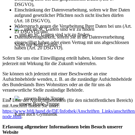
DSGVO),
Einschränkung der Datenverarbeitung, sofern wir Ihre Daten
aufgrund gesetzlicher Pflichten noch nicht löschen dürfen
(Art. 18 DSGVO),
Widerspruch gegen die Verarbeitung Ihrer Daten bei uns (Art.
21 DSGVO) und
... und im SC Garten sind wir zu finden
Datenübertragbarkeit, sofern Sie in die Datenverarbeitung
eingewilligt haben oder einen Vertrag mit uns abgeschlossen
Nicht nur beim Grillen ;)
haben (Art. 20 DSGVO).
Sofern Sie uns eine Einwilligung erteilt haben, können Sie diese
jederzeit mit Wirkung für die Zukunft widerrufen.
Sie können sich jederzeit mit einer Beschwerde an eine
Aufsichtsbehörde wenden, z. B. an die zuständige Aufsichtsbehörde
des Bundeslands Ihres Wohnsitzes oder an die für uns als
verantwortliche Stelle zuständige Behörde.
Eine Liste der Aufsichtsbehörden (für den nichtöffentlichen Bereich)
... unsere Boule-Truppe
mit Anschrift finden Sie unter:
https://www.bfdi.bund.de/DE/Infothek/Anschriften_Links/anschriften
Kann auch Gymnastik
node.html
.
Erfassung allgemeiner Informationen beim Besuch unserer
Website