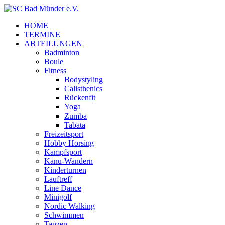
HOME
TERMINE
ABTEILUNGEN
Badminton
Boule
Fitness
Bodystyling
Calisthenics
Rückenfit
Yoga
Zumba
Tabata
Freizeitsport
Hobby Horsing
Kampfsport
Kanu-Wandern
Kinderturnen
Lauftreff
Line Dance
Minigolf
Nordic Walking
Schwimmen
Tanzen