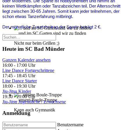
oder Modernes. Die Sparte ist hobbyorientiert und nimmt an
keinen Wettkämpfen oder Tanzabzeichen teil. Der Altersschnitt
liegt zwischen 30-65 Jahren. Somit kann jeder teilnehmen, der
schon etwas Tanzerfahrung mitbringt.
Der monatliche Zusatzbeitrag der Sparte beträgt 2 €.
... und im SC Garten sind wir zu finden
Nicht nur beim Grillen ;)
Heute im SC Bad Münder
Ganzen Kalender ansehen
16:00
-
17:00 Uhr
Line Dance Fortgeschrittene
17:45
-
18:45 Uhr
Line Dance Starter
18:00
-
19:30 Uhr
Jiu-Jitsu Kinder
19:30
-
21:00 Uhr
... unsere Boule-Truppe
Jiu-Jitsu Jugendliche / Erwachsene
Kann auch Gymnastik
Anmeldung
Benutzername