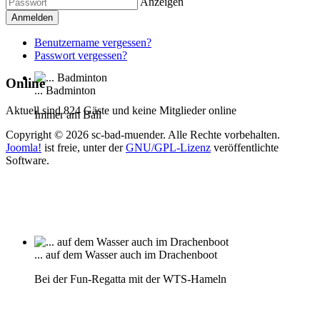
Anzeigen
Anmelden
Benutzername vergessen?
Passwort vergessen?
Online
... Badminton
Aktuell sind 824 Gäste und keine Mitglieder online
Immer am Ball
Copyright © 2026 sc-bad-muender. Alle Rechte vorbehalten.
Joomla!
ist freie, unter der
GNU/GPL-Lizenz
veröffentlichte
Software.
... auf dem Wasser auch im Drachenboot
Bei der Fun-Regatta mit der WTS-Hameln