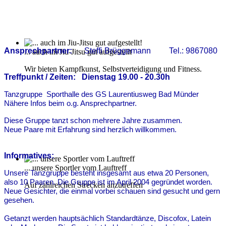
Ansprechpartner:
Steffi Brüggemann Tel.: 9867080
... auch im Jiu-Jitsu gut aufgestellt
Wir bieten Kampfkunst, Selbstverteidigung und Fitness.
Treffpunkt / Zeiten: Dienstag 19.00 - 20.30h
Tanzgruppe Sporthalle des GS Laurentiusweg Bad Münder
Nähere Infos beim o.g. Ansprechpartner.
Diese
Gruppe tanzt schon
mehrere Jahre zusammen.
Neue Paare mit Erfahrung sind herzlich willkommen.
Informatives:
... unsere Sportler vom Lauftreff
Unsere Tanzgruppe besteht insgesamt aus etwa 20 Personen,
also 10 Paaren. Die Gruppe ist im April 2004 gegründet worden.
Auf zahlreichen Strecken anzutreffen
Neue Gesichter, die einmal vorbei schauen sind gesucht und gern
gesehen.
Getanzt werden hauptsächlich Standardtänze, Discofox, Latein