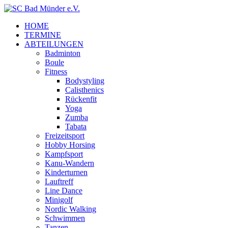
HOME
TERMINE
ABTEILUNGEN
Badminton
Boule
Fitness
Bodystyling
Calisthenics
Rückenfit
Yoga
Zumba
Tabata
Freizeitsport
Hobby Horsing
Kampfsport
Kanu-Wandern
Kinderturnen
Lauftreff
Line Dance
Minigolf
Nordic Walking
Schwimmen
Tanzen