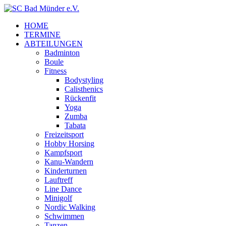
HOME
TERMINE
ABTEILUNGEN
Badminton
Boule
Fitness
Bodystyling
Calisthenics
Rückenfit
Yoga
Zumba
Tabata
Freizeitsport
Hobby Horsing
Kampfsport
Kanu-Wandern
Kinderturnen
Lauftreff
Line Dance
Minigolf
Nordic Walking
Schwimmen
Tanzen