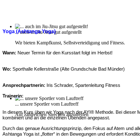
Yoga (Ashtanga Yoga)
... auch im Jiu-Jitsu gut aufgestellt
Wir bieten Kampfkunst, Selbstverteidigung und Fitness.
Wann:
Neuer Termin für den Kursstart folgt im Herbst!
Wo:
Sporthalle Kellerstraße (Alte Grundschule Bad Münder)
Ansprechpartnerin:
Iris Schrader, Spartenleitung Fitness
Trainerin:
... unsere Sportler vom Lauftreff
In diesem Kurs üben wir Yoga nach der AYI® Methode. Bei dieser Met
Auf zahlreichen Strecken anzutreffen
kombiniert und an die einzelnen Übenden angepasst.
Durch das genaue Ausrichtungsprinzip, den Fokus auf Atem und alle
Ashtanga Yoga ist „flotter“ in den Bewegungen und erfordert Konditi