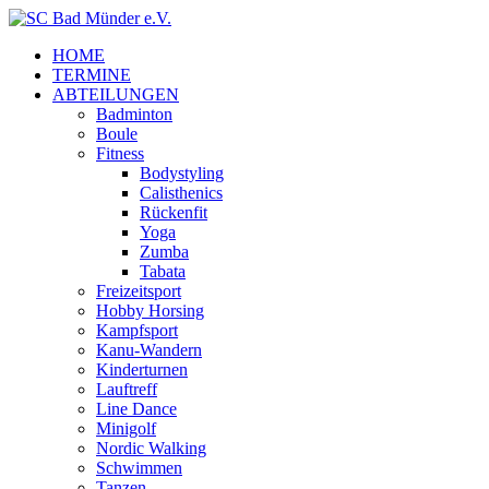
HOME
TERMINE
ABTEILUNGEN
Badminton
Boule
Fitness
Bodystyling
Calisthenics
Rückenfit
Yoga
Zumba
Tabata
Freizeitsport
Hobby Horsing
Kampfsport
Kanu-Wandern
Kinderturnen
Lauftreff
Line Dance
Minigolf
Nordic Walking
Schwimmen
Tanzen