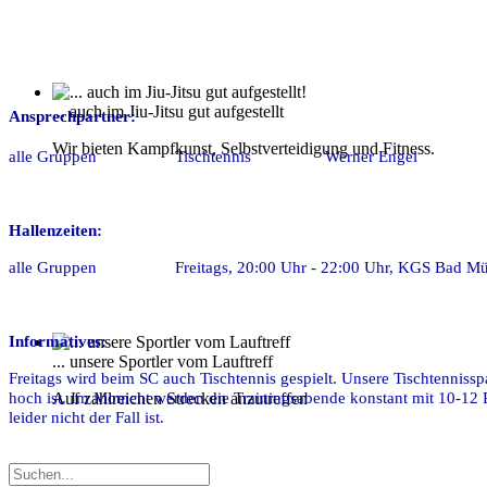
... auch im Jiu-Jitsu gut aufgestellt
Ansprechpartner:
Wir bieten Kampfkunst, Selbstverteidigung und Fitness.
alle Gruppen Tischtennis Werner Engel Tel.
Hallenzeiten:
alle Gruppen Freitags, 20:00 Uhr - 22:00 Uhr, KGS Bad Mü
Informatives:
... unsere Sportler vom Lauftreff
Freitags wird beim SC auch Tischtennis gespielt. Unsere Tischtennissp
Auf zahlreichen Strecken anzutreffen
hoch ist. Im Moment werden die Trainingsabende konstant mit 10-12 
leider nicht der Fall ist.