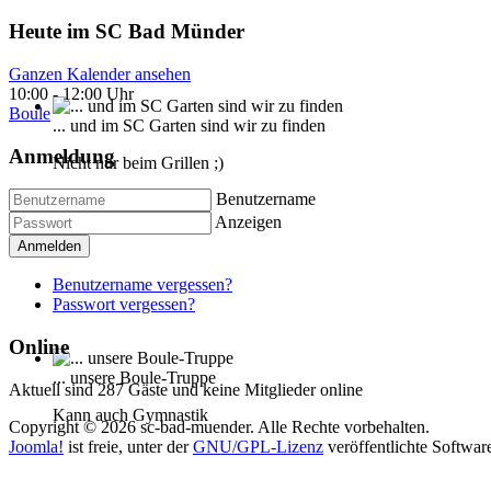
Heute im SC Bad Münder
Ganzen Kalender ansehen
10:00
-
12:00 Uhr
Boule
... und im SC Garten sind wir zu finden
Anmeldung
Nicht nur beim Grillen ;)
Benutzername
Anzeigen
Anmelden
Benutzername vergessen?
Passwort vergessen?
Online
... unsere Boule-Truppe
Aktuell sind 287 Gäste und keine Mitglieder online
Kann auch Gymnastik
Copyright © 2026 sc-bad-muender. Alle Rechte vorbehalten.
Joomla!
ist freie, unter der
GNU/GPL-Lizenz
veröffentlichte Softwar