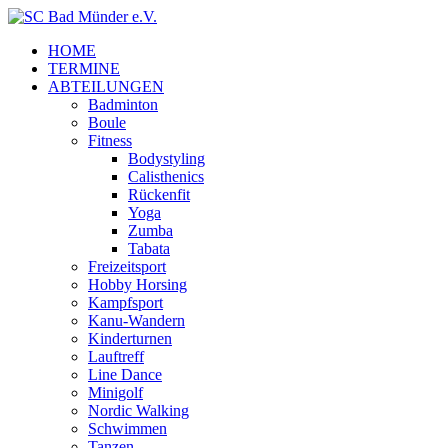
HOME
TERMINE
ABTEILUNGEN
Badminton
Boule
Fitness
Bodystyling
Calisthenics
Rückenfit
Yoga
Zumba
Tabata
Freizeitsport
Hobby Horsing
Kampfsport
Kanu-Wandern
Kinderturnen
Lauftreff
Line Dance
Minigolf
Nordic Walking
Schwimmen
Tanzen