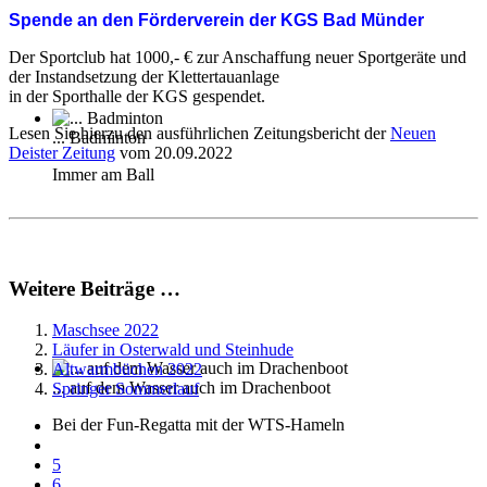
Spende an den Förderverein der KGS Bad Münder
Der Sportclub hat 1000,- € zur Anschaffung neuer Sportgeräte und
der Instandsetzung der Klettertauanlage
in der Sporthalle der KGS gespendet.
Lesen Sie hierzu den ausführlichen Zeitungsbericht der
Neuen
... Badminton
Deister Zeitung
vom 20.09.2022
Immer am Ball
Weitere Beiträge …
Maschsee 2022
Läufer in Osterwald und Steinhude
Altwarmbüchen 2022
... auf dem Wasser auch im Drachenboot
Springer Sommerlauf
Bei der Fun-Regatta mit der WTS-Hameln
5
6