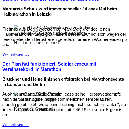
Margarete Schulz wird immer schneller / dieses Mal beim
Halbmarathon in Leipzig
Freunde aus Berlin weckten bei Margarete die Idee, einen
... und im SC Garten sind wir zu finden
Halbmarathon in Leipzig zu laufen. Dieser Lauf bot sich wegen der
bevorstehenden Herbstferien geradezu für einen Wochenendetripp
Nicht nur beim Grillen ;)
an....
Weiterlesen …
Der Plan hat funktioniert: Seidler erneut
mit
Vereinsrekord im Marathon
Brückner und Heine finishen erfolgreich bei Marathonevents
in London und Berlin
Auch wenn Danny Seidler meint, dass seine Herbstwettkämpfe
... unsere Boule-Truppe
nach dem Training bei hohen sommerlichen Temperaturen,
ständig gefühlte 30 Grad beim Training, nicht so richtig „laufen“, so
Kann auch Gymnastik
lieferte er jetzt zum Herbstbeginn mit 2:46:16 ein super Ergebnis
ab.
Weiterlesen …