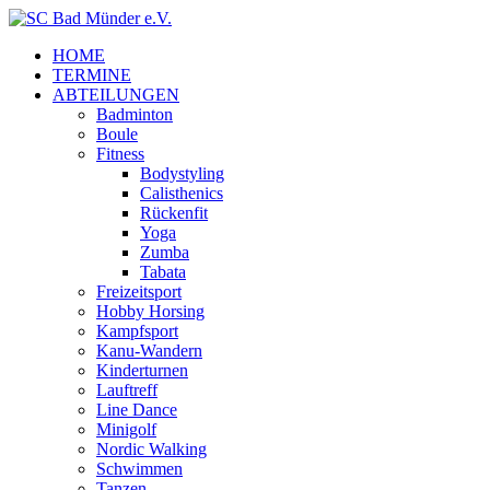
HOME
TERMINE
ABTEILUNGEN
Badminton
Boule
Fitness
Bodystyling
Calisthenics
Rückenfit
Yoga
Zumba
Tabata
Freizeitsport
Hobby Horsing
Kampfsport
Kanu-Wandern
Kinderturnen
Lauftreff
Line Dance
Minigolf
Nordic Walking
Schwimmen
Tanzen