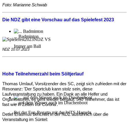
Foto: Marianne Schwab
Die NDZ gibt eine Vorschau auf das Spielefest 2023
... Badminton
Immer am Ball
NDZ 10.07.2023
Hohe Teilnehmerzahl beim Söltjerlauf
Thomas Umlauf, Vorsitzender des SC, zeigt sich zufrieden mit der
Resonanz: 'Der Sportclub kann stolz sein, diese
Laufveranstaltung zu haben. Ein Dank an alle Helfer und
Organisatoren, es geht wieder bergauf. 540 Teilnehmer, das ist
... auf dem Wasser auch im Drachenboot
fast wie in Zeiten vor Corona'.
Bei der Fun-Regatta mit der WTS-Hameln
Detlef Erasmus berichtet in der NDZ ausführlich über die
Veranstaltung im Süntel: