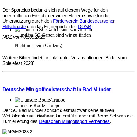
Der Sportclub bedankt sich auf diesem Wege für den
unermütlichen Einsatz der vielen Helfern sowie für die
Unterstützung durch den
Förderverein Bundesdeutscher
Hilfsdienste
und das Förderportal des
DOSB
.
... und im SC Garten sind wir zu finden
NDZ vom 05.08.2023
Nicht nur beim Grillen ;)
Weitere Bilder findet ihr links unter Veranstaltungen 'Bilder vom
Spielefest 2023'
Deutsche Minigolfmeisterschaft in Bad Münder
... unsere Boule-Truppe
Der SC Bad Münder schickt diesmal zwar keine aktiven
Kann auch Gymnastik
Wettkämpfer auf die Bahn, unterstützt aber mit Bernd Schwab die
Turnierleitung des
Deutschen Minigolfsport Verbandes
.