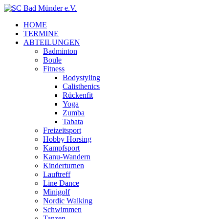
HOME
TERMINE
ABTEILUNGEN
Badminton
Boule
Fitness
Bodystyling
Calisthenics
Rückenfit
Yoga
Zumba
Tabata
Freizeitsport
Hobby Horsing
Kampfsport
Kanu-Wandern
Kinderturnen
Lauftreff
Line Dance
Minigolf
Nordic Walking
Schwimmen
Tanzen