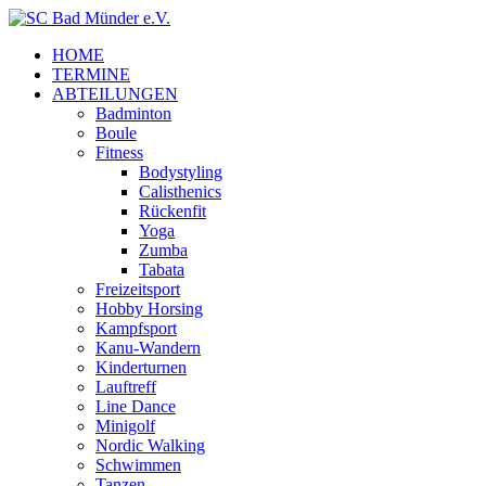
HOME
TERMINE
ABTEILUNGEN
Badminton
Boule
Fitness
Bodystyling
Calisthenics
Rückenfit
Yoga
Zumba
Tabata
Freizeitsport
Hobby Horsing
Kampfsport
Kanu-Wandern
Kinderturnen
Lauftreff
Line Dance
Minigolf
Nordic Walking
Schwimmen
Tanzen