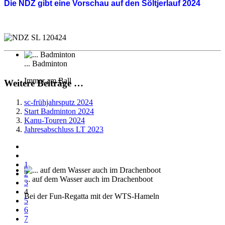
Die NDZ gibt eine Vorschau auf den Söltjerlauf 2024
... Badminton
Immer am Ball
Weitere Beiträge …
sc-frühjahrsputz 2024
Start Badminton 2024
Kanu-Touren 2024
Jahresabschluss LT 2023
1
2
... auf dem Wasser auch im Drachenboot
3
4
Bei der Fun-Regatta mit der WTS-Hameln
5
6
7