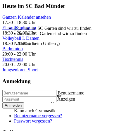
Heute im SC Bad Münder
Ganzen Kalender ansehen
17:30
-
18:30 Uhr
Eltern-Kindturnen
18:30
-
20:00 Uhr
... und im SC Garten sind wir zu finden
Volleyball I. Damen
Nicht nur beim Grillen ;)
18:30
-
20:00 Uhr
Badminton
20:00
-
22:00 Uhr
Tischtennis
20:00
-
22:00 Uhr
Jungsenioren Sport
Anmeldung
Benutzername
Anzeigen
... unsere Boule-Truppe
Anmelden
Kann auch Gymnastik
Benutzername vergessen?
Passwort vergessen?