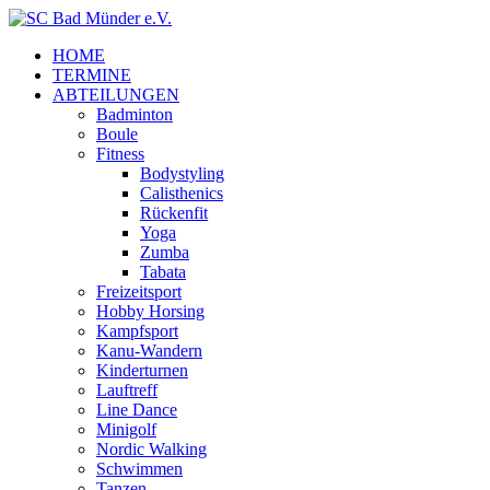
HOME
TERMINE
ABTEILUNGEN
Badminton
Boule
Fitness
Bodystyling
Calisthenics
Rückenfit
Yoga
Zumba
Tabata
Freizeitsport
Hobby Horsing
Kampfsport
Kanu-Wandern
Kinderturnen
Lauftreff
Line Dance
Minigolf
Nordic Walking
Schwimmen
Tanzen