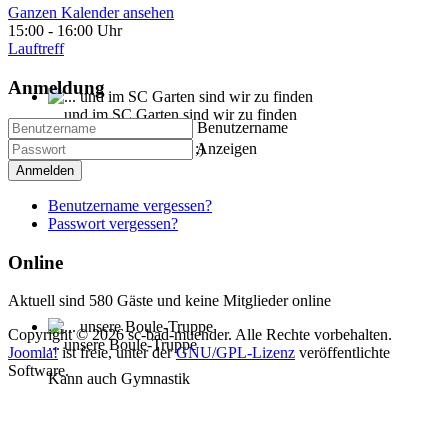
Ganzen Kalender ansehen
15:00
-
16:00 Uhr
Lauftreff
Anmeldung
... und im SC Garten sind wir zu finden
Benutzername
Anzeigen
Nicht nur beim Grillen ;)
Anmelden
Benutzername vergessen?
Passwort vergessen?
Online
Aktuell sind 580 Gäste und keine Mitglieder online
Copyright © 2026 sc-bad-muender. Alle Rechte vorbehalten.
... unsere Boule-Truppe
Joomla!
ist freie, unter der
GNU/GPL-Lizenz
veröffentlichte
Software.
Kann auch Gymnastik