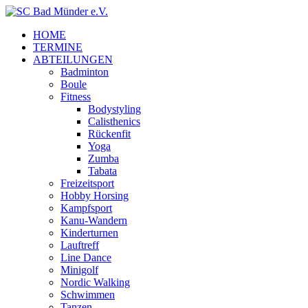
HOME
TERMINE
ABTEILUNGEN
Badminton
Boule
Fitness
Bodystyling
Calisthenics
Rückenfit
Yoga
Zumba
Tabata
Freizeitsport
Hobby Horsing
Kampfsport
Kanu-Wandern
Kinderturnen
Lauftreff
Line Dance
Minigolf
Nordic Walking
Schwimmen
Tanzen