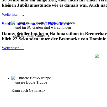
kleinen Jubiläumsstunde wie es damals war. Auch nach
Weiterlesen …
Seidler immer noch in Höchstform.
... und im SC Garten sind wir zu finden
Danny Seidler bot beim Halbmarathon in Bremerhaven e
Nicht nur beim Grillen ;)
blieb 22 Sekunden unter der Bestmarke von Dominic 
Weiterlesen …
... unsere Boule-Truppe
Kann auch Gymnastik