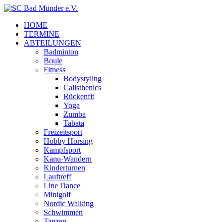
HOME
TERMINE
ABTEILUNGEN
Badminton
Boule
Fitness
Bodystyling
Calisthenics
Rückenfit
Yoga
Zumba
Tabata
Freizeitsport
Hobby Horsing
Kampfsport
Kanu-Wandern
Kinderturnen
Lauftreff
Line Dance
Minigolf
Nordic Walking
Schwimmen
Tanzen