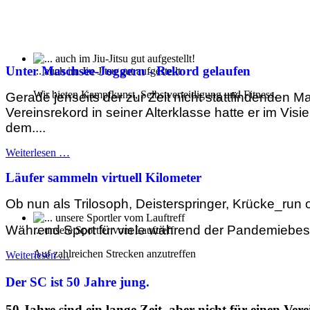
Unter Maschsee-Joggern - Rekord gelaufen
... auch im Jiu-Jitsu gut aufgestellt
Wir bieten Kampfkunst, Selbstverteidigung und Fitness.
Gerade jenseits der zur Zeit nicht stattfindenden 
Vereinsrekord in seiner Alterklasse hatte er im Visi
dem....
Weiterlesen …
Läufer sammeln virtuell Kilometer
Ob nun als Trilosoph, Deisterspringer, Krücke_run 
Während Sport für viele während der Pandemiebesch
... unsere Sportler vom Lauftreff
Auf zahlreichen Strecken anzutreffen
Weiterlesen …
Der SC ist 50 Jahre jung.
50 Jahre sind ein lange Zeit, aber nicht für einen Ve