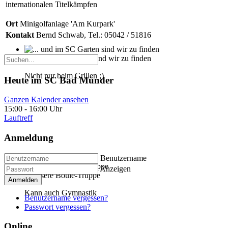
internationalen Titelkämpfen
Ort
Minigolfanlage 'Am Kurpark'
Kontakt
Bernd Schwab, Tel.: 05042 / 51816
... und im SC Garten sind wir zu finden
Nicht nur beim Grillen ;)
Heute im SC Bad Münder
Ganzen Kalender ansehen
15:00
-
16:00 Uhr
Lauftreff
Anmeldung
Benutzername
Anzeigen
... unsere Boule-Truppe
Anmelden
Kann auch Gymnastik
Benutzername vergessen?
Passwort vergessen?
Online