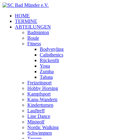
HOME
TERMINE
ABTEILUNGEN
Badminton
Boule
Fitness
Bodystyling
Calisthenics
Rückenfit
Yoga
Zumba
Tabata
Freizeitsport
Hobby Horsing
Kampfsport
Kanu-Wandern
Kinderturnen
Lauftreff
Line Dance
Minigolf
Nordic Walking
Schwimmen
Tanzen