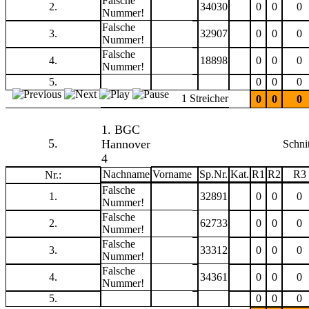
Falsche
2.
34030
0
0
0
Nummer!
Falsche
3.
32907
0
0
0
Nummer!
Falsche
4.
18898
0
0
0
Nummer!
5.
0
0
0
1 Streicher
0
0
0
1. BGC
5.
Hannover
Schnit
4
Nachname
Vorname
Sp.Nr.
Kat.
R1
R2
R3
Nr.:
Falsche
1.
32891
0
0
0
Nummer!
Falsche
2.
62733
0
0
0
Nummer!
Falsche
3.
33312
0
0
0
Nummer!
Falsche
4.
34361
0
0
0
Nummer!
5.
0
0
0