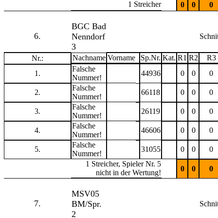
1 Streicher
0
0
0
BGC Bad
6.
Nenndorf
Schnit
3
Nachname
Vorname
Sp.Nr.
Kat.
R1
R2
R3
Nr.:
Falsche
1.
44936
0
0
0
Nummer!
Falsche
2.
66118
0
0
0
Nummer!
Falsche
3.
26119
0
0
0
Nummer!
Falsche
4.
46606
0
0
0
Nummer!
Falsche
5.
31055
0
0
0
Nummer!
1 Streicher, Spieler Nr. 5
0
0
0
nicht in der Wertung!
MSV05
7.
BM/Spr.
Schnit
2