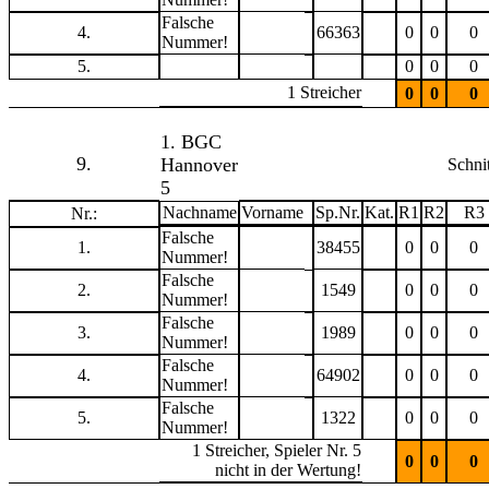
Falsche
4.
66363
0
0
0
Nummer!
5.
0
0
0
1 Streicher
0
0
0
1. BGC
9.
Hannover
Schnit
5
Nachname
Vorname
Sp.Nr.
Kat.
R1
R2
R3
Nr.:
Falsche
1.
38455
0
0
0
Nummer!
Falsche
2.
1549
0
0
0
Nummer!
Falsche
3.
1989
0
0
0
Nummer!
Falsche
4.
64902
0
0
0
Nummer!
Falsche
5.
1322
0
0
0
Nummer!
1 Streicher, Spieler Nr. 5
0
0
0
nicht in der Wertung!