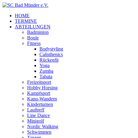
HOME
TERMINE
ABTEILUNGEN
Badminton
Boule
Fitness
Bodystyling
Calisthenics
Rückenfit
Yoga
Zumba
Tabata
Freizeitsport
Hobby Horsing
Kampfsport
Kanu-Wandern
Kinderturnen
Lauftreff
Line Dance
Minigolf
Nordic Walking
Schwimmen
Tanzen