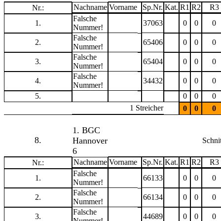
Nachname
Vorname
Sp.Nr.
Kat.
R1
R2
R3
Nr.:
Falsche
1.
37063
0
0
0
Nummer!
Falsche
2.
65406
0
0
0
Nummer!
Falsche
3.
65404
0
0
0
Nummer!
Falsche
4.
34432
0
0
0
Nummer!
5.
0
0
0
1 Streicher
0
0
0
1. BGC
8.
Hannover
Schnit
6
Nachname
Vorname
Sp.Nr.
Kat.
R1
R2
R3
Nr.:
Falsche
1.
66133
0
0
0
Nummer!
Falsche
2.
66134
0
0
0
Nummer!
Falsche
3.
44689
0
0
0
Nummer!