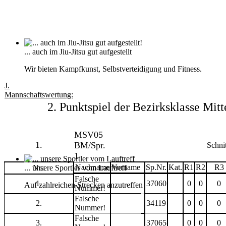
... auch im Jiu-Jitsu gut aufgestellt
Wir bieten Kampfkunst, Selbstverteidigung und Fitness.
J.
Mannschaftswertung:
2. Punktspiel der Bezirksklasse Mitt
MSV05
1.
BM/Spr.
Schnit
1
Nachname
Vorname
Sp.Nr.
Kat.
R1
R2
R3
... unsere Sportler vom Lauftreff
Nr.:
Falsche
1.
37060
0
0
0
Auf zahlreichen Strecken anzutreffen
Nummer!
Falsche
2.
34119
0
0
0
Nummer!
Falsche
3.
37065
0
0
0