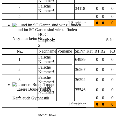
Nummer!
Falsche
4.
34118
0
0
0
Nummer!
5.
0
0
0
1 Streicher
0
0
0
... und im SC Garten sind wir zu finden
BGC
Nicht nur beim Grillen ;)
2.
Diepholz
Schnit
2
Nachname
Vorname
Sp.Nr.
Kat.
R1
R2
R3
Nr.:
Falsche
1.
64989
0
0
0
Nummer!
Falsche
2.
36567
0
0
0
Nummer!
Falsche
3.
36292
0
0
0
Nummer!
Falsche
... unsere Boule-Truppe
4.
35546
0
0
0
Nummer!
5.
0
0
0
Kann auch Gymnastik
1 Streicher
0
0
0
BGC Bad