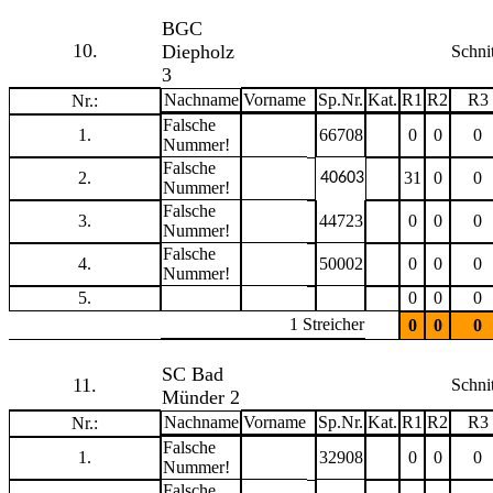
BGC
10.
Diepholz
Schnit
3
Nachname
Vorname
Sp.Nr.
Kat.
R1
R2
R3
Nr.:
Falsche
1.
66708
0
0
0
Nummer!
Falsche
2.
31
0
0
40603
Nummer!
Falsche
3.
44723
0
0
0
Nummer!
Falsche
4.
50002
0
0
0
Nummer!
5.
0
0
0
1 Streicher
0
0
0
SC Bad
11.
Schnit
Münder 2
Nachname
Vorname
Sp.Nr.
Kat.
R1
R2
R3
Nr.:
Falsche
1.
32908
0
0
0
Nummer!
Falsche