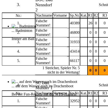
3.
Nenndorf
Schnit
2
Nachname
Vorname
Sp.Nr.
Kat.
R1
R2
R3
Nr.:
Falsche
1.
40389
26
0
0
Nummer!
Falsche
... Badminton
2.
46800
0
0
0
Nummer!
Immer am Ball
Falsche
3.
31933
0
0
0
Nummer!
Falsche
4.
43414
0
0
0
Nummer!
Falsche
5.
66117
0
0
0
Nummer!
1 Streicher, Spieler Nr. 5
0
0
0
nicht in der Wertung!
SC Bad
4.
Schnit
... auf dem Wasser auch im Drachenboot
Münder 1
Nachname
Vorname
Sp.Nr.
Kat.
R1
R2
R3
Nr.:
Bei der Fun-Regatta mit der WTS-Hameln
Falsche
1.
32952
0
0
0
Nummer!