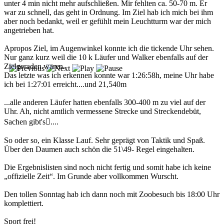
unter 4 min nicht mehr aufschließen. Mir fehlten ca. 50-70 m. Er
war zu schnell, das geht in Ordnung. Im Ziel hab ich mich bei ihm
aber noch bedankt, weil er gefühlt mein Leuchtturm war der mich
angetrieben hat.
Apropos Ziel, im Augenwinkel konnte ich die tickende Uhr sehen.
Nur ganz kurz weil die 10 k Läufer und Walker ebenfalls auf der
Zielgeraden waren.
Das letzte was ich erkennen konnte war 1:26:58h, meine Uhr habe
ich bei 1:27:01 erreicht....und 21,540m
...alle anderen Läufer hatten ebenfalls 300-400 m zu viel auf der
Uhr. Ah, nicht amtlich vermessene Strecke und Streckendebüt,
Sachen gibt's....
So oder so, ein Klasse Lauf. Sehr geprägt von Taktik und Spaß.
Über den Daumen auch schön die 51\49- Regel eingehalten.
Die Ergebnislisten sind noch nicht fertig und somit habe ich keine
„offizielle Zeit“. Im Grunde aber vollkommen Wurscht.
Den tollen Sonntag hab ich dann noch mit Zoobesuch bis 18:00 Uhr
komplettiert.
Sport frei!