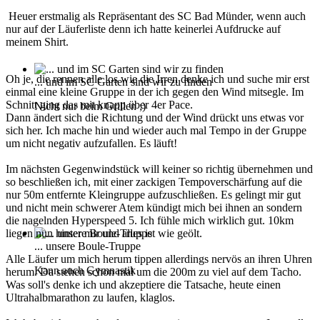
Heuer erstmalig als Repräsentant des SC Bad Münder, wenn auch
nur auf der Läuferliste denn ich hatte keinerlei Aufdrucke auf
meinem Shirt.
Oh je, die rennen alle los wie die Irren denke ich und suche mir erst
... und im SC Garten sind wir zu finden
einmal eine kleine Gruppe in der ich gegen den Wind mitsegle. Im
Schnitt ging das mit knapp über 4er Pace.
Nicht nur beim Grillen ;)
Dann ändert sich die Richtung und der Wind drückt uns etwas vor
sich her. Ich mache hin und wieder auch mal Tempo in der Gruppe
um nicht negativ aufzufallen. Es läuft!
Im nächsten Gegenwindstück will keiner so richtig übernehmen und
so beschließen ich, mit einer zackigen Tempoverschärfung auf die
nur 50m entfernte Kleingruppe aufzuschließen. Es gelingt mir gut
und nicht mein schwerer Atem kündigt mich bei ihnen an sondern
die nagelnden Hyperspeed 5. Ich fühle mich wirklich gut. 10km
liegen nun hinter mir und alles ist wie geölt.
... unsere Boule-Truppe
Alle Läufer um mich herum tippen allerdings nervös an ihren Uhren
Kann auch Gymnastik
herum. Da stehen schon mal um die 200m zu viel auf dem Tacho.
Was soll's denke ich und akzeptiere die Tatsache, heute einen
Ultrahalbmarathon zu laufen, klaglos.