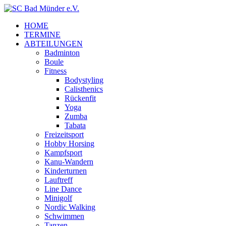
HOME
TERMINE
ABTEILUNGEN
Badminton
Boule
Fitness
Bodystyling
Calisthenics
Rückenfit
Yoga
Zumba
Tabata
Freizeitsport
Hobby Horsing
Kampfsport
Kanu-Wandern
Kinderturnen
Lauftreff
Line Dance
Minigolf
Nordic Walking
Schwimmen
Tanzen