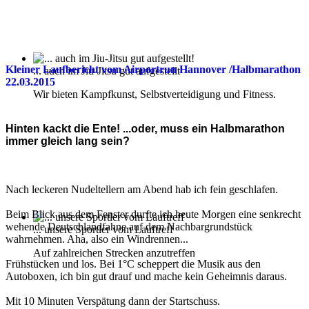
Kleiner Laufbericht vom Airportrun Hannover /Halbmarathon
... auch im Jiu-Jitsu gut aufgestellt
22.03.2015
Wir bieten Kampfkunst, Selbstverteidigung und Fitness.
Hinten kackt die Ente! ...oder, muss ein Halbmarathon
immer gleich lang sein?
Nach leckeren Nudeltellern am Abend hab ich fein geschlafen.
Beim Blick aus dem Fenster durfte ich heute Morgen eine senkrecht
wehende Deutschlandfahne auf dem Nachbargrundstück
... unsere Sportler vom Lauftreff
wahrnehmen. Aha, also ein Windrennen...
Auf zahlreichen Strecken anzutreffen
Frühstücken und los. Bei 1°C scheppert die Musik aus den
Autoboxen, ich bin gut drauf und mache kein Geheimnis daraus.
Mit 10 Minuten Verspätung dann der Startschuss.