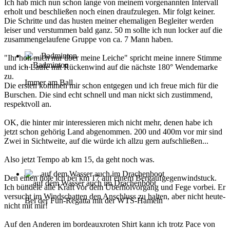
Ich hab mich nun schon lange von meinem vorgenannten Intervall
erholt und beschließen noch einen draufzulegen. Mir folgt keiner.
Die Schritte und das husten meiner ehemaligen Begleiter werden
leiser und verstummen bald ganz. 50 m sollte ich nun locker auf die
zusammengelaufene Gruppe von ca. 7 Mann haben.
"Ihr holt mich nur über meine Leiche" spricht meine innere Stimme
... Badminton
und ich Laufe mit Rückenwind auf die nächste 180° Wendemarke
zu.
Immer am Ball
Die ersten kommen mir schon entgegen und ich freue mich für die
Burschen. Die sind echt schnell und man nickt sich zustimmend,
respektvoll an.
OK, die hinter mir interessieren mich nicht mehr, denen habe ich
jetzt schon gehörig Land abgenommen. 200 und 400m vor mir sind
Zwei in Sichtweite, auf die würde ich allzu gern aufschließen...
Also jetzt Tempo ab km 15, da geht noch was.
Den einen hole ich bei km 17 auf einem Bergaufgegenwindstuck.
... auf dem Wasser auch im Drachenboot
Ich bündele alle Kraft vor dem Überholvorgang und Fege vorbei. Er
versucht im Windschatten den Anschluss zu halten, aber nicht heute-
Bei der Fun-Regatta mit der WTS-Hameln
nicht mit mir!
Auf den Anderen im bordeauxroten Shirt kann ich trotz Pace von