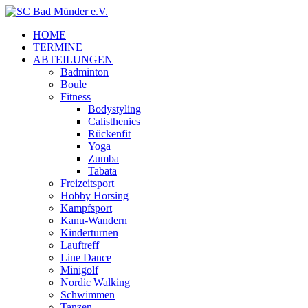
HOME
TERMINE
ABTEILUNGEN
Badminton
Boule
Fitness
Bodystyling
Calisthenics
Rückenfit
Yoga
Zumba
Tabata
Freizeitsport
Hobby Horsing
Kampfsport
Kanu-Wandern
Kinderturnen
Lauftreff
Line Dance
Minigolf
Nordic Walking
Schwimmen
Tanzen