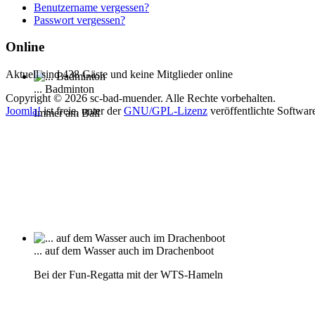
Benutzername vergessen?
Passwort vergessen?
Online
Aktuell sind 438 Gäste und keine Mitglieder online
... Badminton
Copyright © 2026 sc-bad-muender. Alle Rechte vorbehalten.
Joomla!
ist freie, unter der
GNU/GPL-Lizenz
veröffentlichte Softwar
Immer am Ball
... auf dem Wasser auch im Drachenboot
Bei der Fun-Regatta mit der WTS-Hameln