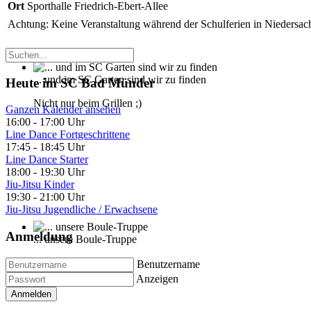
Ort
Sporthalle Friedrich-Ebert-Allee
Achtung: Keine Veranstaltung während der Schulferien in Niedersac
... und im SC Garten sind wir zu finden
Heute im SC Bad Münder
Nicht nur beim Grillen ;)
Ganzen Kalender ansehen
16:00
-
17:00 Uhr
Line Dance Fortgeschrittene
17:45
-
18:45 Uhr
Line Dance Starter
18:00
-
19:30 Uhr
Jiu-Jitsu Kinder
19:30
-
21:00 Uhr
Jiu-Jitsu Jugendliche / Erwachsene
Anmeldung
... unsere Boule-Truppe
Kann auch Gymnastik
Benutzername
Anzeigen
Anmelden