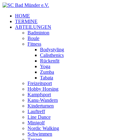
HOME
TERMINE
ABTEILUNGEN
Badminton
Boule
Fitness
Bodystyling
Calisthenics
Rückenfit
Yoga
Zumba
Tabata
Freizeitsport
Hobby Horsing
Kampfsport
Kanu-Wandern
Kinderturnen
Lauftreff
Line Dance
Minigolf
Nordic Walking
Schwimmen
Tanzen