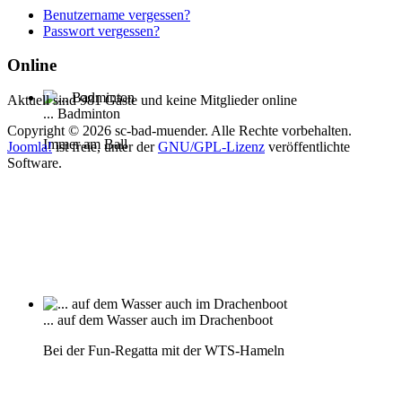
Benutzername vergessen?
Passwort vergessen?
Online
Aktuell sind 981 Gäste und keine Mitglieder online
... Badminton
Copyright © 2026 sc-bad-muender. Alle Rechte vorbehalten.
Immer am Ball
Joomla!
ist freie, unter der
GNU/GPL-Lizenz
veröffentlichte
Software.
... auf dem Wasser auch im Drachenboot
Bei der Fun-Regatta mit der WTS-Hameln