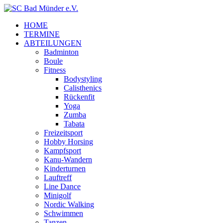
HOME
TERMINE
ABTEILUNGEN
Badminton
Boule
Fitness
Bodystyling
Calisthenics
Rückenfit
Yoga
Zumba
Tabata
Freizeitsport
Hobby Horsing
Kampfsport
Kanu-Wandern
Kinderturnen
Lauftreff
Line Dance
Minigolf
Nordic Walking
Schwimmen
Tanzen