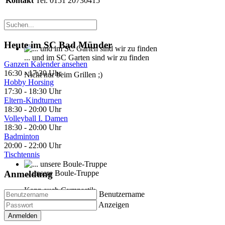
Kontakt
Tel. 0151 20730415
Heute im SC Bad Münder
... und im SC Garten sind wir zu finden
Ganzen Kalender ansehen
16:30
-
17:30 Uhr
Nicht nur beim Grillen ;)
Hobby Horsing
17:30
-
18:30 Uhr
Eltern-Kindturnen
18:30
-
20:00 Uhr
Volleyball I. Damen
18:30
-
20:00 Uhr
Badminton
20:00
-
22:00 Uhr
Tischtennis
Anmeldung
... unsere Boule-Truppe
Kann auch Gymnastik
Benutzername
Anzeigen
Anmelden