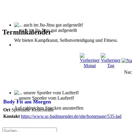
... auch im Jiu-Jitsu gut aufgestellt
Terminkalender
Wir bieten Kampfkunst, Selbstverteidigung und Fitness.
Nac
... unsere Sportler vom Lauftreff
Body Fit am Morgen
Auf zahlreichen Strecken anzutreffen
Ort
Sporthalle Kellerstraße
Kontakt
https://www.sc-badmuender.de/site/homepage/535-lad