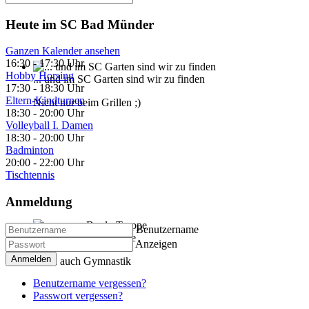
Heute im SC Bad Münder
Ganzen Kalender ansehen
16:30
-
17:30 Uhr
Hobby Horsing
... und im SC Garten sind wir zu finden
17:30
-
18:30 Uhr
Eltern-Kindturnen
Nicht nur beim Grillen ;)
18:30
-
20:00 Uhr
Volleyball I. Damen
18:30
-
20:00 Uhr
Badminton
20:00
-
22:00 Uhr
Tischtennis
Anmeldung
Benutzername
... unsere Boule-Truppe
Anzeigen
Anmelden
Kann auch Gymnastik
Benutzername vergessen?
Passwort vergessen?