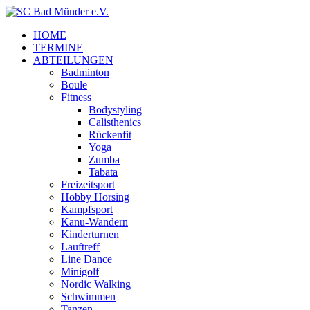
HOME
TERMINE
ABTEILUNGEN
Badminton
Boule
Fitness
Bodystyling
Calisthenics
Rückenfit
Yoga
Zumba
Tabata
Freizeitsport
Hobby Horsing
Kampfsport
Kanu-Wandern
Kinderturnen
Lauftreff
Line Dance
Minigolf
Nordic Walking
Schwimmen
Tanzen